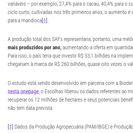
variáveis – por exemplo, 27,4% para o cacau, 40,4% para o c
ciclo curto, cultivadas nos três primeiros anos, o aumento é
para a mandioca
[1]
.
A produção total dos SAFs representaria, portanto, uma méd
mais produzidos por ano,
aumentando a oferta em quantidad
Para isso, o país teria que investir R$ 33,1 bilhões na imp
chegariam à marca de R$ 260 bilhões, quase oito vezes o valo
O estudo está sendo desenvolvido em parceria com a Biodendr
nesta onepage
, o Escolhas liberou os dados referentes ao mo
recuperar os 12 milhões de hectares e seus potenciais benef
não tem data prevista.
[1]
Dados da Produção Agropecuária (PAM/IBGE) e Produção da